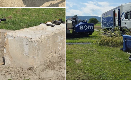
stal BL
wil SO