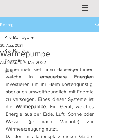
Beitrag
Alle Beiträge
30. Aug. 2021
Alle Beiträge
Wärmepumpe
Baustellen
Aktualisiert:
9. Mai 2022
Immer mehr sieht man Hauseigentümer, 
S+M
welche in 
erneuerbare Energien
investieren um ihr Heim kostengünstig, 
aber auch umweltfreundlich, mit Energie 
zu versorgen. Eines dieser Systeme ist 
die 
Wärmepumpe
. Ein Gerät, welches 
Energie aus der Erde, Luft, Sonne oder 
Wasser (je nach Variante) zur 
Wärmeerzeugung nutzt. 
Da der Installationsplatz dieser Geräte 