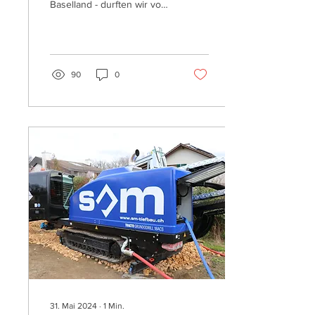
Baselland - durften wir vor
kurzem einem Kunden bei
seinem Problem behilflich
sein. Die...
90
0
31. Mai 2024
∙
1
Min.