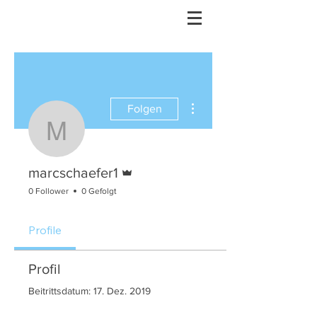
Weitere Optionen
Folgen
marcschaefer1
Administrator
marcschaefer1
0 Follower
0 Gefolgt
Profile
Profil
Beitrittsdatum: 17. Dez. 2019